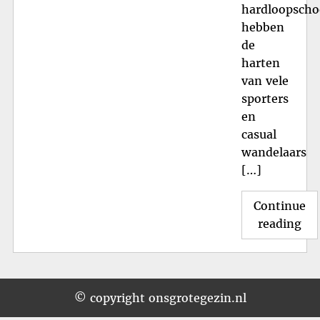
hardloopsch
hebben
de
harten
van vele
sporters
en
casual
wandelaars
[…]
Continue
"S
reading
Op
Wo
me
On
© copyright onsgrotegezin.nl
Clo