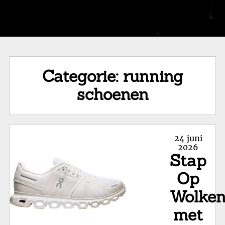
Categorie:
running
schoenen
Posted
24 juni
on
2026
Stap
Op
Wolke
met