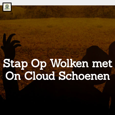
Go
to
the
home
page
of
onsgrotegezin.nl
Stap Op Wolken met
On Cloud Schoenen