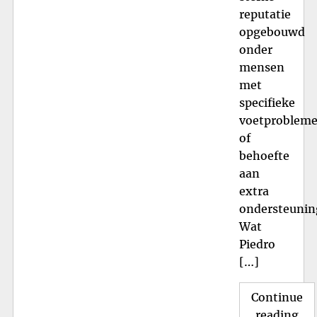
reputatie
opgebouwd
onder
mensen
met
specifieke
voetproblem
of
behoefte
aan
extra
ondersteunin
Wat
Piedro
[…]
Continue
"S
reading