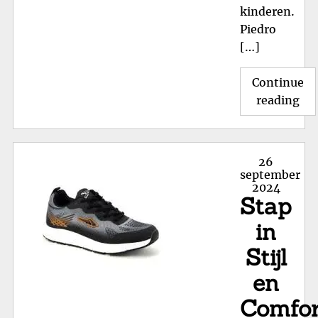
kinderen.
Piedro
[…]
Continue
"T
reading
en
Com
On
Posted
26
de
on
september
2024
Kwa
Stap
va
Pie
in
Ki
Stijl
en
Comfor