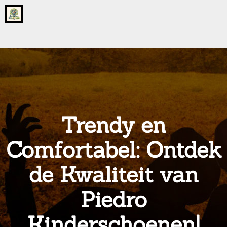
Go
to
the
home
page
of
onsgrotegezin.nl
Trendy en
Comfortabel: Ontdek
de Kwaliteit van
Piedro
Kinderschoenen!