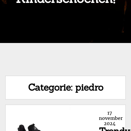
Categorie:
piedro
Posted
17
on
november
2024