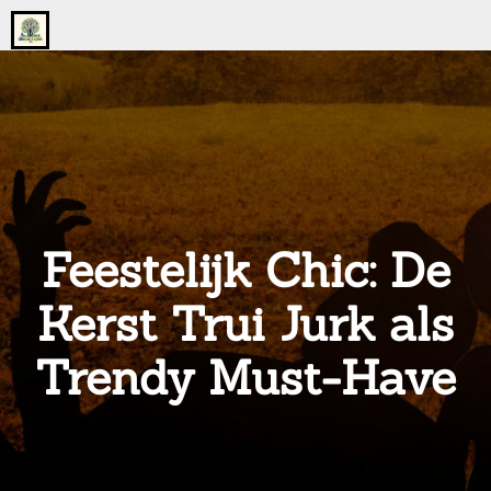
Go
to
the
home
page
of
onsgrotegezin.nl
Feestelijk Chic: De
Kerst Trui Jurk als
Trendy Must-Have