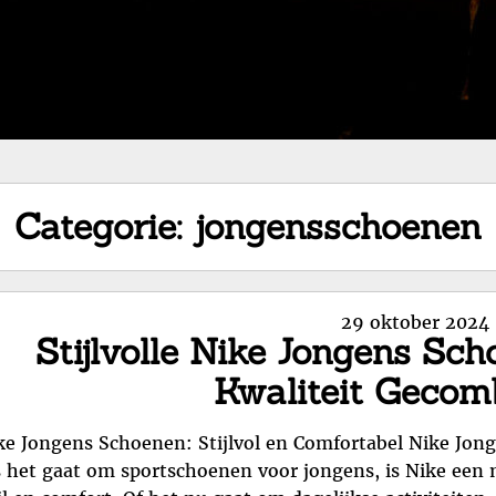
Categorie:
jongensschoenen
Posted
29 oktober 2024
Stijlvolle Nike Jongens Sc
on
Kwaliteit Gecom
ke Jongens Schoenen: Stijlvol en Comfortabel Nike Jong
s het gaat om sportschoenen voor jongens, is Nike een 