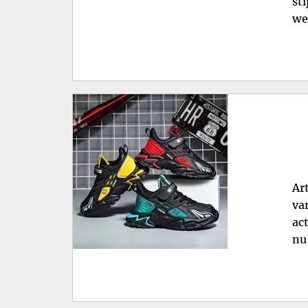
st
we
Ar
va
ac
nu