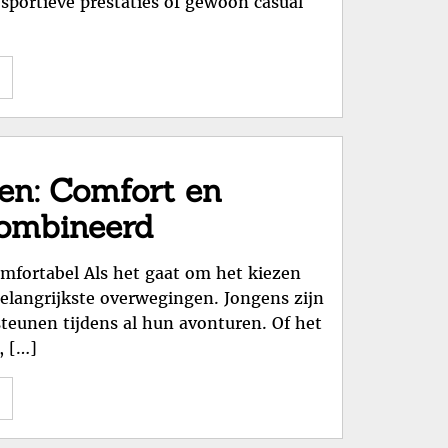
, sportieve prestaties of gewoon casual
"Stijlvolle
Nike
Jongens
Schoenen:
Comfort
nen: Comfort en
en
ombineerd
Kwaliteit
Gecombineerd"
mfortabel Als het gaat om het kiezen
belangrijkste overwegingen. Jongens zijn
teunen tijdens al hun avonturen. Of het
, […]
"Stijlvolle
Jongensschoenen:
Comfort