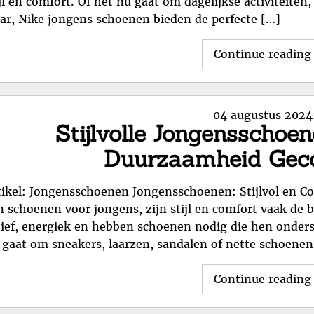
ijl en comfort. Of het nu gaat om dagelijkse activiteiten
ar, Nike jongens schoenen bieden de perfecte […]
Continue reading
Posted
04 augustus 2024
Stijlvolle Jongensschoe
on
Duurzaamheid Gec
tikel: Jongensschoenen Jongensschoenen: Stijlvol en Co
n schoenen voor jongens, zijn stijl en comfort vaak de 
tief, energiek en hebben schoenen nodig die hen onders
 gaat om sneakers, laarzen, sandalen of nette schoenen
Continue reading