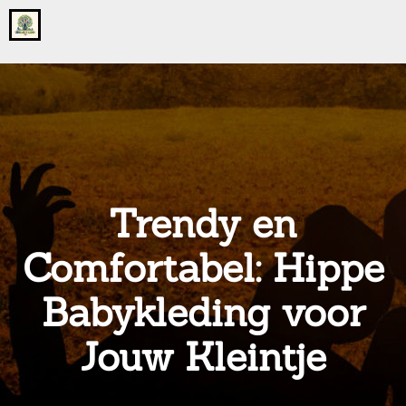
Go
to
the
home
page
of
onsgrotegezin.nl
Trendy en
Comfortabel: Hippe
Babykleding voor
Jouw Kleintje