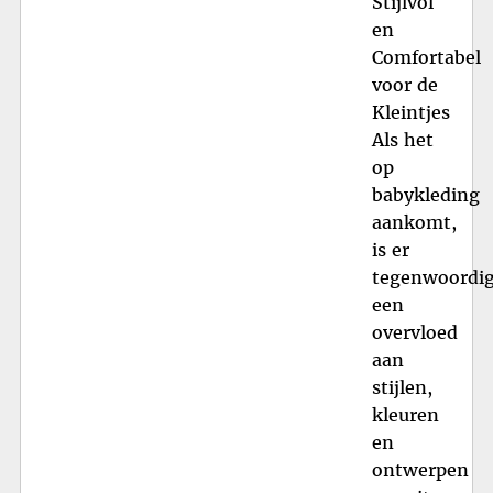
Stijlvol
en
Comfortabel
voor de
Kleintjes
Als het
op
babykleding
aankomt,
is er
tegenwoordi
een
overvloed
aan
stijlen,
kleuren
en
ontwerpen