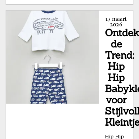
Com
Hi
Posted
17 maart
Bab
on
2026
Ontde
voo
Jo
de
Kle
Trend:
Hip
Hip
Babykl
voor
Stijlvol
Kleintj
Hip Hip