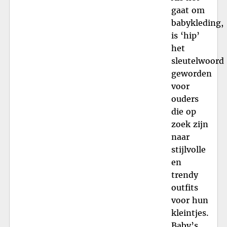
gaat om
babykleding,
is ‘hip’
het
sleutelwoord
geworden
voor
ouders
die op
zoek zijn
naar
stijlvolle
en
trendy
outfits
voor hun
kleintjes.
Baby’s