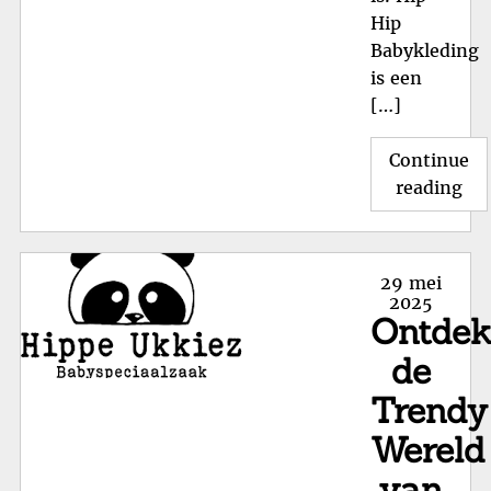
Hip
Babykleding
is een
[…]
Continue
"O
reading
de
Tre
Hi
Posted
29 mei
Hi
on
2025
Ontde
Bab
voo
de
Sti
Trendy
Kle
Wereld
van