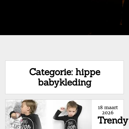
Categorie:
hippe
babykleding
Posted
18 maart
on
2026
Trendy