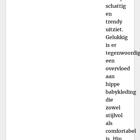
schattig
en
trendy
uitziet.
Gelukkig
is er
tegenwoordi
een
overvloed
aan
hippe
babykleding
die
zowel
stijlvol
als
comfortabel
is. Hip