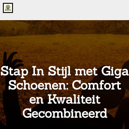
Go
to
the
home
page
of
onsgrotegezin.nl
Stap In Stijl met Giga
Schoenen: Comfort
en Kwaliteit
Gecombineerd