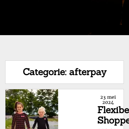
Categorie:
afterpay
Posted
23 mei
on
2024
Flexibe
Shopp