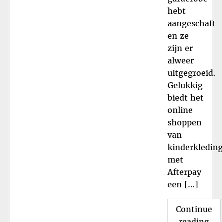
hebt
aangeschaft
en ze
zijn er
alweer
uitgegroeid.
Gelukkig
biedt het
online
shoppen
van
kinderkledin
met
Afterpay
een […]
Continue
"Fl
reading