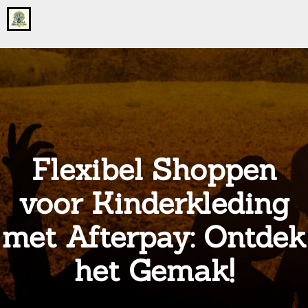
Go
to
the
home
page
of
onsgrotegezin.nl
Flexibel Shoppen
voor Kinderkleding
met Afterpay: Ontdek
het Gemak!