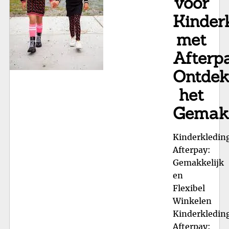
voor
Kinder
met
Afterpa
Ontde
het
Gemak
Kinderkledin
Afterpay:
Gemakkelijk
en
Flexibel
Winkelen
Kinderkledin
Afterpay: