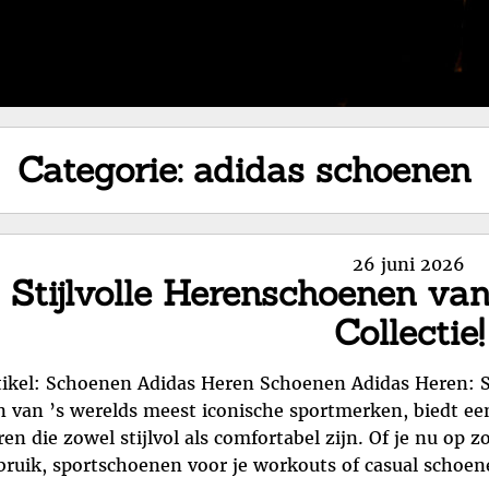
Categorie:
adidas schoenen
Posted
26 juni 2026
Stijlvolle Herenschoenen va
on
Collectie!
tikel: Schoenen Adidas Heren Schoenen Adidas Heren: S
n van ’s werelds meest iconische sportmerken, biedt een
ren die zowel stijlvol als comfortabel zijn. Of je nu op 
bruik, sportschoenen voor je workouts of casual schoen