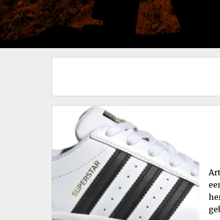
Ar
ee
he
ge