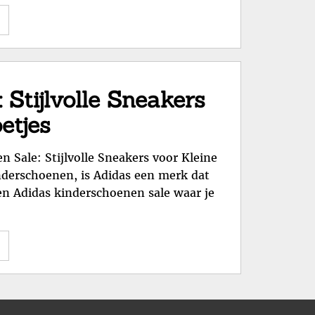
"Stijlvolle
Herenschoenen
van
Adidas:
Ontdek
Stijlvolle Sneakers
de
etjes
Collectie!"
 Sale: Stijlvolle Sneakers voor Kleine
inderschoenen, is Adidas een merk dat
 een Adidas kinderschoenen sale waar je
"Adidas
Kinderschoenen
Sale:
Stijlvolle